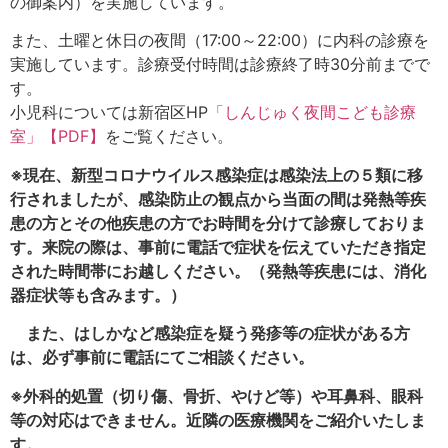
の御案内）を実施しています。
また、土曜と休日の夜間（17:00～22:00）に内科の診療を
実施しています。診療受付時間は診療終了時30分前までで
す。
小児科については新宿区HP
「しんじゅく夜間こども診療
室」【PDF】
をご覧ください。
※現在、新型コロナウイルス感染症は感染法上の５類に移
行されましたが、感染防止の観点から当面の間は
発熱等疾
患の方とその他疾患の方でお時間を分けて診療しておりま
す。来院の際は、事前に電話で症状を伝えていただき指定
された時間帯にお越しください。
（発熱等疾患には、消化
器症状等も含みます。）
また、はしかなど感染症を疑う発疹等の症状がある方
は、必ず事前に電話にてご相談ください。
※外科的処置（切り傷、骨折、やけど等）や耳鼻科、眼科
等の対応はできません。近隣の医療機関をご紹介いたしま
す。