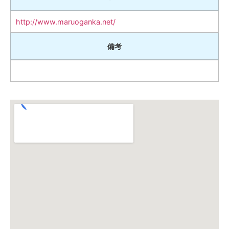
http://www.maruoganka.net/
備考