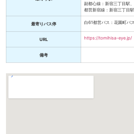
副都心線：新宿三丁目駅
都営新宿線：新宿三丁目
白61都営バス：花園町バ
最寄りバス停
https://tomihisa-eye.jp/
URL
備考